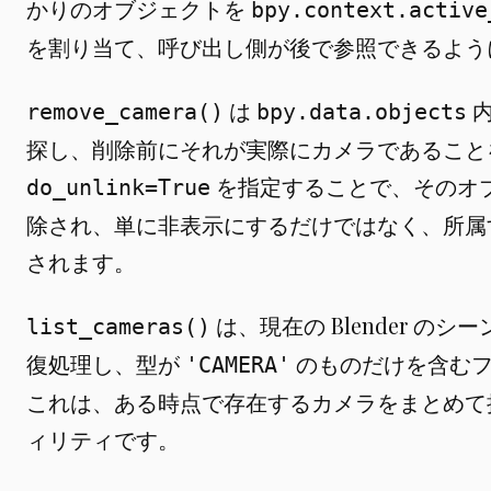
かりのオブジェクトを
bpy.context.active
を割り当て、呼び出し側が後で参照できるよう
は
内
remove_camera()
bpy.data.objects
探し、削除前にそれが実際にカメラであること
を指定することで、そのオ
do_unlink=True
除され、単に非表示にするだけではなく、所属
されます。
は、現在の Blender の
list_cameras()
復処理し、型が
のものだけを含むフ
'CAMERA'
これは、ある時点で存在するカメラをまとめて
ィリティです。