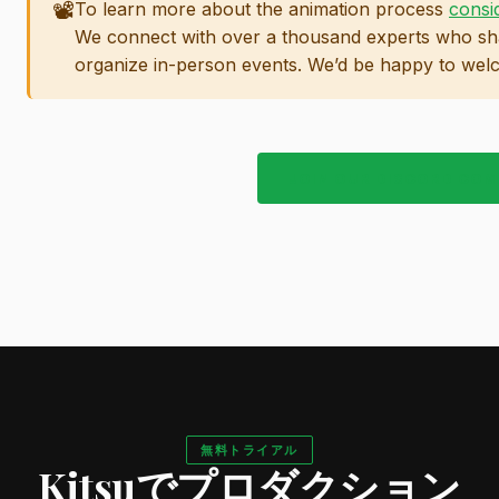
📽️
To learn more about the animation process
consi
We connect with over a thousand experts who sha
organize in-person events. We’d be happy to wel
JOIN OUR DISCORD CO
無料トライアル
Kitsuでプロダクション