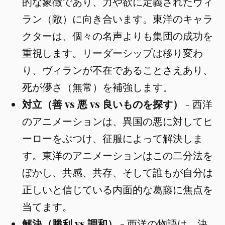
的な象徴であり、力や欲に定義されたヴィ
ラン（敵）に向き合います。東洋のキャラ
クターは、個々の名声よりも集団の成功を
重視します。リーダーシップは移り変わ
り、ヴィランが不在であることさえあり、
死が儚さ（無常）を補強します。
対立（善 vs 悪 vs 良いものを探す）
- 西洋
のアニメーションは、異国の悪に対してヒ
ーローをぶつけ、征服によって解決しま
す。東洋のアニメーションはこの二分法を
ぼかし、共感、共存、そして誰もが自分は
正しいと信じている内面的な葛藤に焦点を
当てます。
解決（勝利 vs 調和）
- 西洋の物語は、決