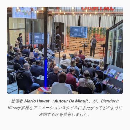
登壇者 
Mario Hawat 
（
Autour De Minuit 
）が、Blenderと
Kitsuが多様なアニメーションスタイルにまたがってどのように
連携するかを共有しました。