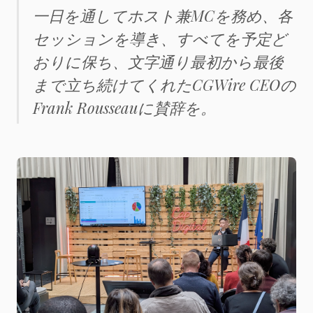
一日を通してホスト兼MCを務め、各
セッションを導き、すべてを予定ど
おりに保ち、文字通り最初から最後
まで立ち続けてくれたCGWire CEOの
Frank Rousseauに賛辞を。