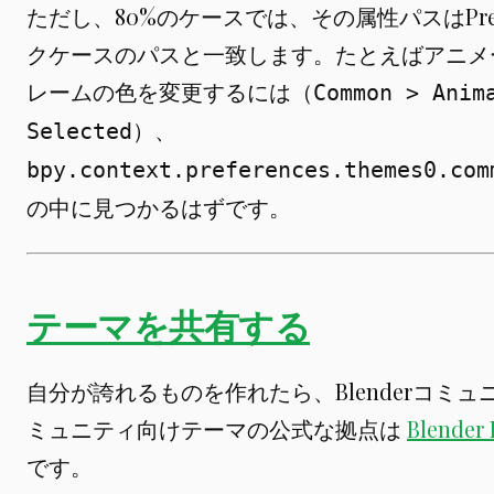
ただし、80%のケースでは、その属性パスはPref
クケースのパスと一致します。たとえばアニメ
レームの色を変更するには（
Common > Anim
）、
Selected
bpy.context.preferences.themes
0
.com
の中に見つかるはずです。
テーマを共有する
自分が誇れるものを作れたら、Blenderコミ
ミュニティ向けテーマの公式な拠点は
Blende
です。