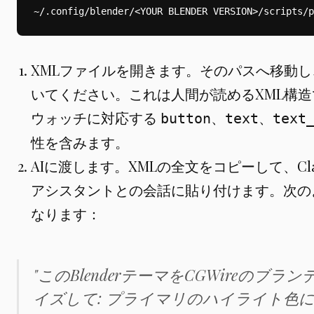
XMLファイルを開きます。そのパスへ移動
いてください。これは人間が読めるXML構造で、P
ウォッチに対応する
、
、
button
text
text
性を含みます。
AIに渡します。XMLの全文をコピーして、Claud
アシスタントとの会話に貼り付けます。次の
なります：
"このBlenderテーマをCGWireの
イズして: プライマリのハイライト色