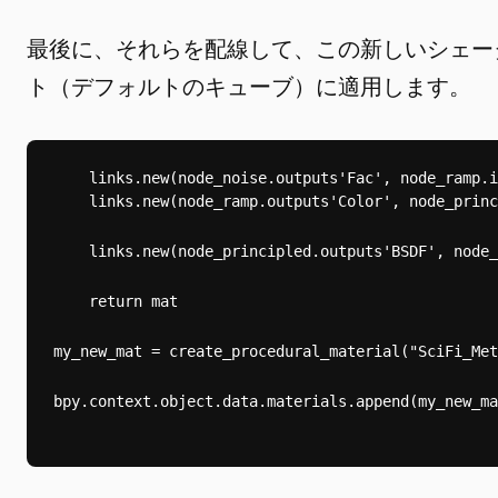
最後に、それらを配線して、この新しいシェー
ト（デフォルトのキューブ）に適用します。
    links.new(node_noise.outputs
'Fac'
, node_ramp.i
    links.new(node_ramp.outputs
'Color'
, node_princ
    links.new(node_principled.outputs
'BSDF'
, node_
    return mat
my_new_mat = create_procedural_material("SciFi_Met
bpy.context.object.data.materials.append(my_new_ma