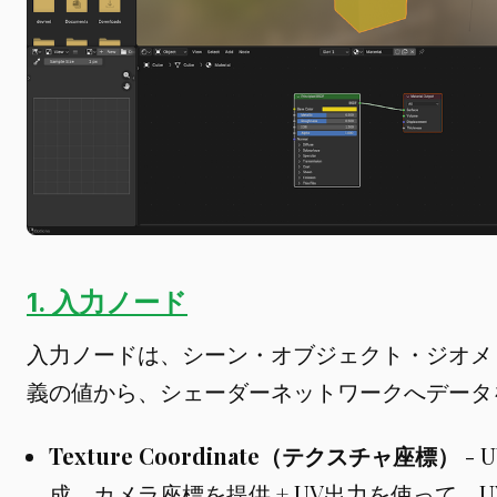
1. 入力ノード
入力ノードは、シーン・オブジェクト・ジオメ
義の値から、シェーダーネットワークへデータ
Texture Coordinate（テクスチャ座標）
-
成、カメラ座標を提供 + UV出力を使って、