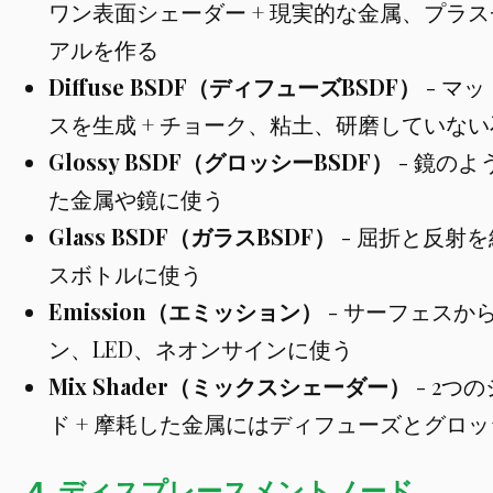
ワン表面シェーダー + 現実的な金属、プラ
アルを作る
Diffuse BSDF（ディフューズBSDF）
- マ
スを生成 + チョーク、粘土、研磨していな
Glossy BSDF（グロッシーBSDF）
- 鏡のよ
た金属や鏡に使う
Glass BSDF（ガラスBSDF）
- 屈折と反射を
スボトルに使う
Emission（エミッション）
- サーフェスから
ン、LED、ネオンサインに使う
Mix Shader（ミックスシェーダー）
- 2つ
ド + 摩耗した金属にはディフューズとグロ
4. ディスプレースメントノード