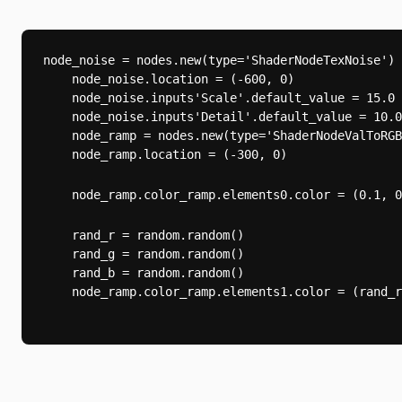
node_noise = nodes.new(type='ShaderNodeTexNoise')

    node_noise.location = (-600, 0)

    node_noise.inputs
'Scale'
.default_value = 15.0

    node_noise.inputs
'Detail'
.default_value = 10.0
    node_ramp = nodes.new(type='ShaderNodeValToRGB
    node_ramp.location = (-300, 0)
    node_ramp.color_ramp.elements
0
.color = (0.1, 0
    rand_r = random.random()

    rand_g = random.random()

    rand_b = random.random()

    node_ramp.color_ramp.elements
1
.color = (rand_r