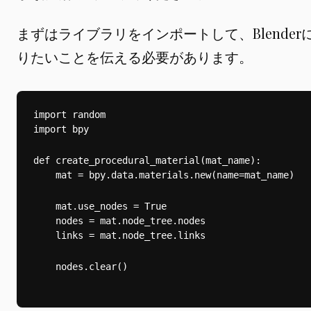
まずはライブラリをインポートして、Blende
りたいことを伝える必要があります。
import bpy
def create_procedural_material(mat_name):

    mat = bpy.data.materials.new(name=mat_name)
    mat.use_nodes = True

    nodes = mat.node_tree.nodes

    links = mat.node_tree.links
    nodes.clear()