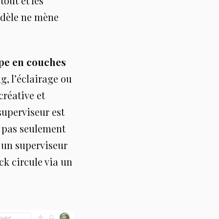
out et les
odèle ne mène
ipe en couches
g, l’éclairage ou
créative et
superviseur est
, pas seulement
 un superviseur
ck circule via un