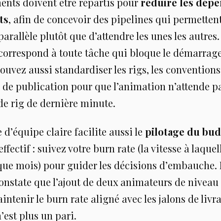
ents doivent être répartis pour
réduire les dép
ts
, afin de concevoir des pipelines qui permetten
 parallèle plutôt que d’attendre les unes les autres
orrespond à toute tâche qui bloque le démarrage
pouvez aussi standardiser les rigs, les conventio
 de publication pour que l’animation n’attende p
de rig de dernière minute.
 d’équipe claire facilite aussi le
pilotage du bu
fectif : suivez votre burn rate (la vitesse à laquell
ue mois) pour guider les décisions d’embauche. 
onstate que l’ajout de deux animateurs de niveau
ntenir le burn rate aligné avec les jalons de livr
est plus un pari.