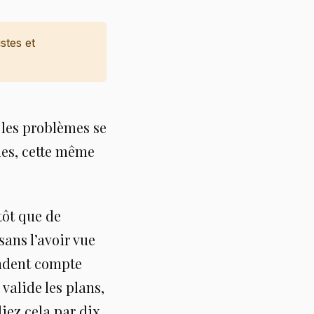
stes et
 les problèmes se
nes, cette même
tôt que de
sans l’avoir vue
endent compte
valide les plans,
iez cela par dix