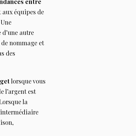
endances entre
t aux équipes de
. Une
 d’une autre
ns de nommage et
as des
dget
lorsque vous
e l’argent est
Lorsque la
 intermédiaire
aison,