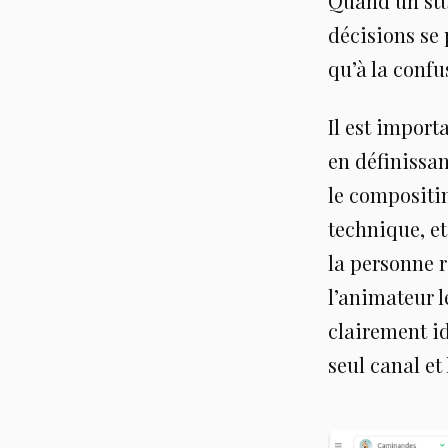
Quand un stud
décisions se
qu’à la confu
Il est import
en définissan
le compositin
technique, et
la personne r
l’animateur 
clairement id
seul canal et