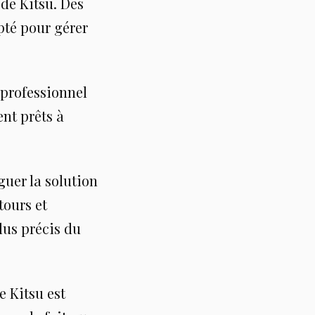
 de Kitsu. Des
pté pour gérer
 professionnel
nt prêts à
guer la solution
tours et
lus précis du
 Kitsu est