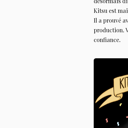
désormais dis
Kitsu est mai
Il a prouvé a
production. V
confiance.