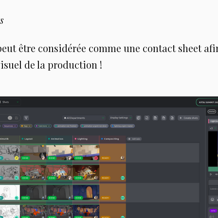
s
eut être considérée comme une contact sheet afi
isuel de la production !