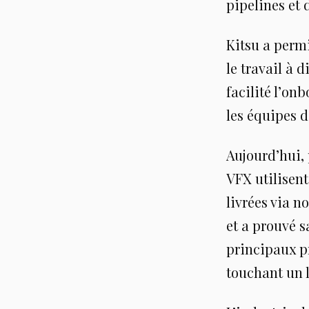
pipelines et 
Kitsu a permi
le travail à 
facilité l’on
les équipes d
Aujourd’hui, 
VFX utilisent
livrées via n
et a prouvé s
principaux pr
touchant un 