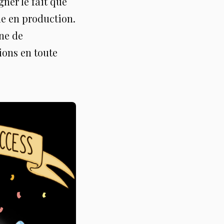
gner le fait que
le en production.
ine de
ions en toute