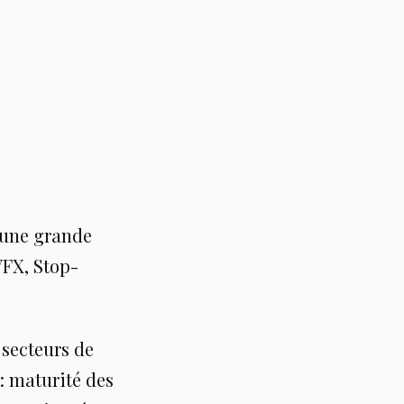
à une grande
VFX, Stop-
.
 secteurs de
: maturité des