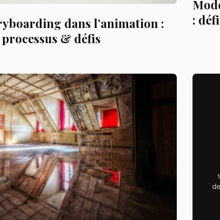
Modé
: déf
ryboarding dans l’animation :
, processus & défis
de