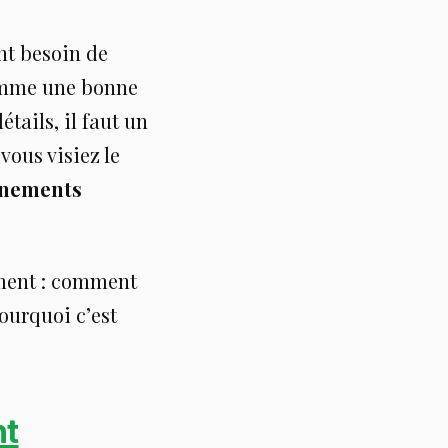
nt besoin de
omme une bonne
ails, il faut un
vous visiez le
onnements
ement : comment
pourquoi c’est
nt