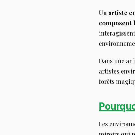
Un artiste e
composent l
interagissent
environneme
Dans une ani
artistes envi
forêts magiqu
Pourquo
Les environ
miroirs qui m