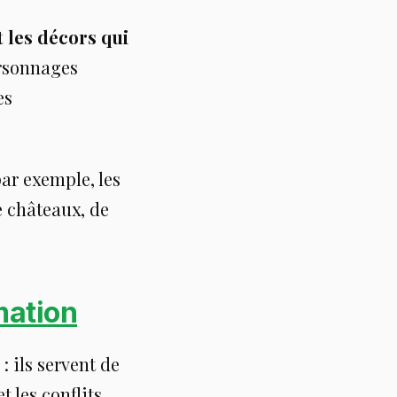
 les décors qui
ersonnages
es
ar exemple, les
e châteaux, de
mation
: ils servent de
 les conflits.