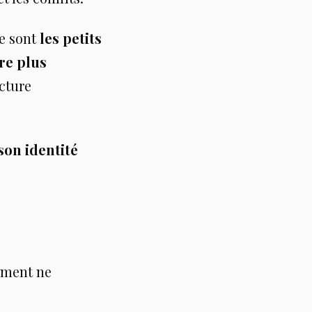
Ce sont
les petits
re plus
ecture
 son identité
nement ne