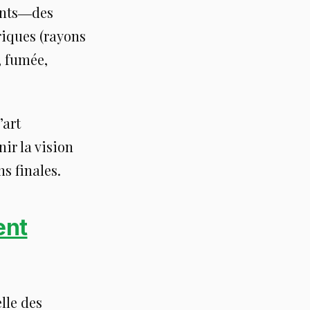
ments―des
riques (rayons
, fumée,
’art
ir la vision
ns finales.
ent
lle des