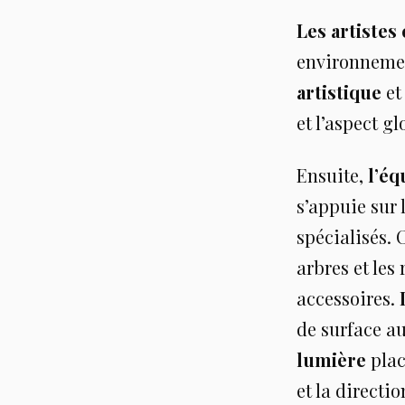
Les artistes
environnement
artistique
et
et l’aspect g
Ensuite,
l’éq
s’appuie sur 
spécialisés. 
arbres et les
accessoires.
de surface a
lumière
plac
et la directi