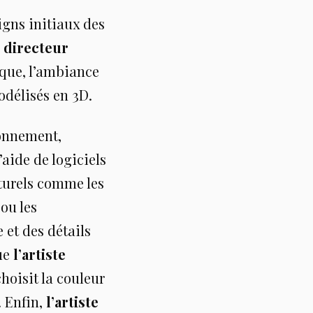
igns initiaux des
 directeur
tique, l’ambiance
odélisés en 3D.
ronnement,
’aide de logiciels
aturels comme les
ou les
e et des détails
que
l’artiste
choisit la couleur
. Enfin,
l’artiste