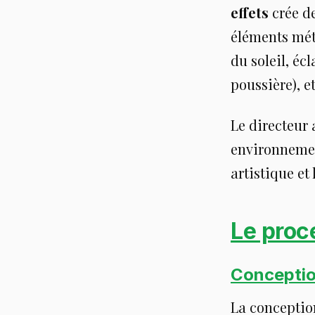
effets
crée d
éléments mété
du soleil, éc
poussière), et
Le directeur 
environnemen
artistique et 
Le proc
Conceptio
La conception